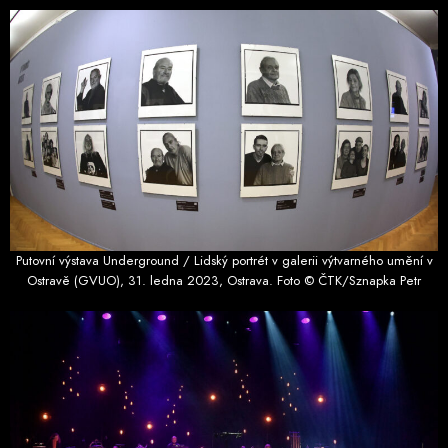
Putovní výstava Underground / Lidský portrét v galerii výtvarného umění v
Ostravě (GVUO), 31. ledna 2023, Ostrava. Foto © ČTK/Sznapka Petr