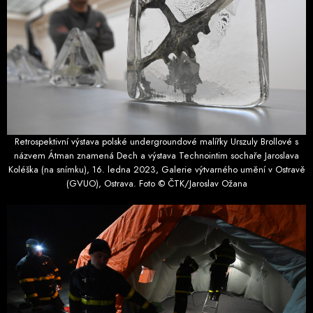
Retrospektivní výstava polské undergroundové malířky Urszuly Brollové s
názvem Átman znamená Dech a výstava Technointim sochaře Jaroslava
Koléška (na snímku), 16. ledna 2023, Galerie výtvarného umění v Ostravě
(GVUO), Ostrava. Foto © ČTK/Jaroslav Ožana