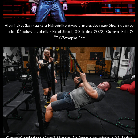
Hlavní zkouška muzikálu Národního divadla moravskoslezského, Sweeney
Todd: Ďábelský lazebník z Fleet Street, 30. ledna 2023, Ostrava. Foto ©
ČTK/Sznapka Petr
Ostravský profesionální hasič Miroslav Šín (vpravo na snímku z 23. ledna