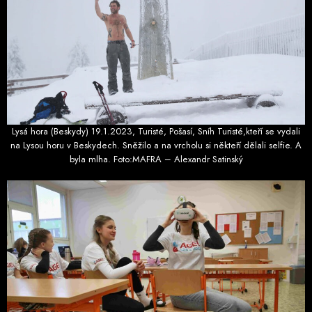
Lysá hora (Beskydy) 19.1.2023, Turisté, Pošasí, Sníh Turisté,kteří se vydali
na Lysou horu v Beskydech. Sněžilo a na vrcholu si někteří dělali selfie. A
byla mlha. Foto:MAFRA – Alexandr Satinský