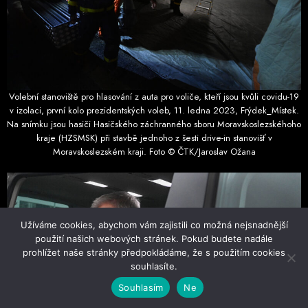
Volební stanoviště pro hlasování z auta pro voliče, kteří jsou kvůli covidu-19
v izolaci, první kolo prezidentských voleb, 11. ledna 2023, Frýdek_Místek.
Na snímku jsou hasiči Hasičského záchranného sboru Moravskoslezskéhoho
kraje (HZSMSK) při stavbě jednoho z šesti drive-in stanovišť v
Moravskoslezském kraji. Foto © ČTK/Jaroslav Ožana
Užíváme cookies, abychom vám zajistili co možná nejsnadnější
použití našich webových stránek. Pokud budete nadále
prohlížet naše stránky předpokládáme, že s použitím cookies
souhlasíte.
Souhlasím
Ne