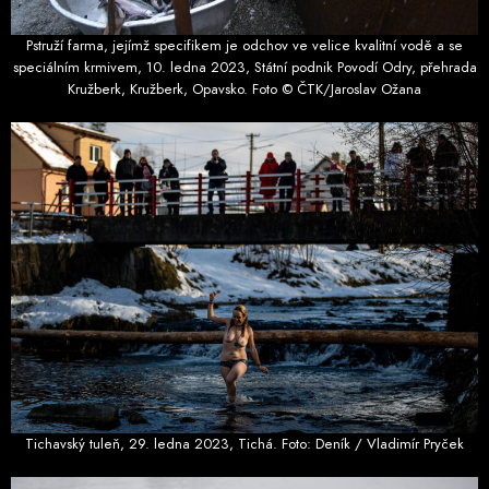
Pstruží farma, jejímž specifikem je odchov ve velice kvalitní vodě a se
speciálním krmivem, 10. ledna 2023, Státní podnik Povodí Odry, přehrada
Kružberk, Kružberk, Opavsko. Foto © ČTK/Jaroslav Ožana
Tichavský tuleň, 29. ledna 2023, Tichá. Foto: Deník / Vladimír Pryček