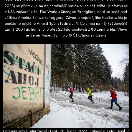
2023) se připravuje na nejnáročnější hasičskou soutěž světa. V březnu se
v USA zúčastní klání The World’s Strongest Firefighter, které se koná pod
záštitou Arnolda Schwarzeneggera. Závod o nejsilnějšího hasiče světa je
součástí proslulého Arnold Sports festivalu. V Columbu na něj každoročně
zavítá 200 tisíc lidí, z toho přes 22 tisíc sportovců z 80 zemí světa. Vlevo
je trenér Marek Tyl. Foto © ČTK/Jaroslav Ožana
Extrémní vytrvalostní závod LH24, 28. ledna 2023, Ostravice. Foto: Deník /