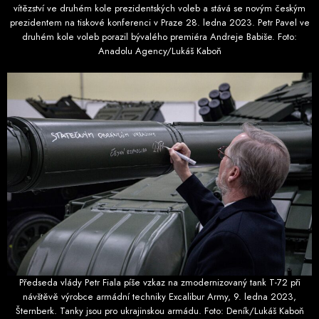
vítězství ve druhém kole prezidentských voleb a stává se novým českým
prezidentem na tiskové konferenci v Praze 28. ledna 2023. Petr Pavel ve
druhém kole voleb porazil bývalého premiéra Andreje Babiše. Foto:
Anadolu Agency/Lukáš Kaboň
Předseda vlády Petr Fiala píše vzkaz na zmodernizovaný tank T-72 při
návštěvě výrobce armádní techniky Excalibur Army, 9. ledna 2023,
Šternberk. Tanky jsou pro ukrajinskou armádu. Foto: Deník/Lukáš Kaboň