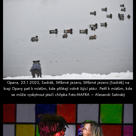
Opava, 25.1.2023, Sadrák, Stříbrné jezero, Stříbrné jezero (Sadrák) na
kraji Opavy patí k místům, kde přiléají volně žijící ptáci. Petří k místům, kde
se může vyskytnout ptačí chřipka Foto:MAFRA – Alexandr Satinský