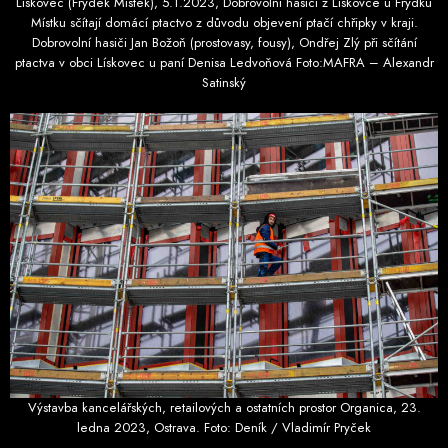
Lískovec (Frýdek Místek), 5.1.2023, Dobrovolní hasiči z Lískovce u Frýdku
Místku sčítají domácí ptactvo z důvodu objevení ptačí chřipky v kraji.
Dobrovolní hasiči Jan Božoň (prostovasy, fousy), Ondřej Zlý při sčítání
ptactva v obci Lískovec u paní Denisa Ledvoňová Foto:MAFRA – Alexandr
Satinský
Výstavba kancelářských, retailových a ostatních prostor Organica, 23.
ledna 2023, Ostrava. Foto: Deník / Vladimír Pryček