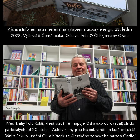
Výstava Infotherma zaměřená na vytápění a úspory energií, 23. ledna
2023, Výstaviště Černá louka, Ostrava. Foto © ČTK/Jaroslav Ožana
Křest knihy Foto Kolář, která vizuálně mapuje Ostravsko od dvacátých do
padesátých let 20. století. Autory knihy jsou historik umění a kurátor Lukáš
Bártl z Fakulty umění OU a historik ze Slezského zemského muzea Ondřej