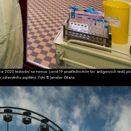
ce 2020 testování na nemoc covid-19 prostřednictvím tzv. antigenních testů p
e zdravotního pojištění. Foto © Jaroslav Ožana