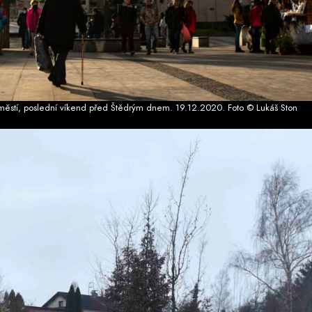
městí, poslední víkend před Štědrým dnem. 19.12.2020. Foto © Lukáš Ston