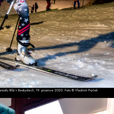
 areálu Bílá v Beskydech, 19. prosince 2020. Foto © Vladimír Pryček