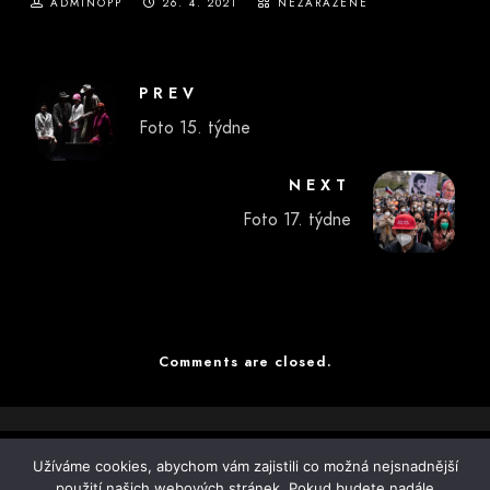
ADMINOPP
26. 4. 2021
NEZAŘAZENÉ
PREV
Foto 15. týdne
NEXT
Foto 17. týdne
Comments are closed.
Užíváme cookies, abychom vám zajistili co možná nejsnadnější
použití našich webových stránek. Pokud budete nadále