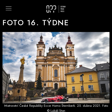
FOTO 16. TÝDNE
Mistrovství České Republiky Ecce Homo Šternberk. 25. dubna 2021. Foto
© Lukáš Ston